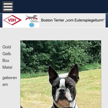
Gold
Gelb
Box
Matei
geboren
am