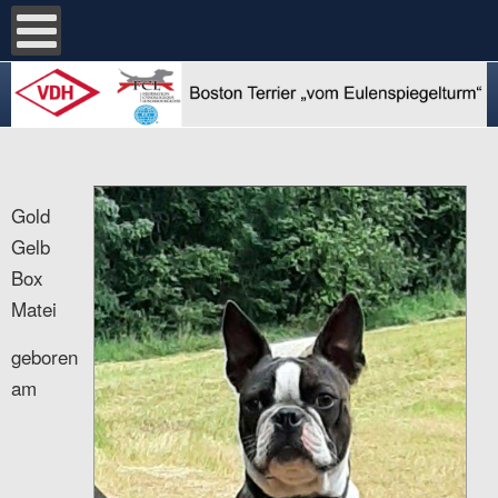
Gold
Gelb
Box
Matei
geboren
am