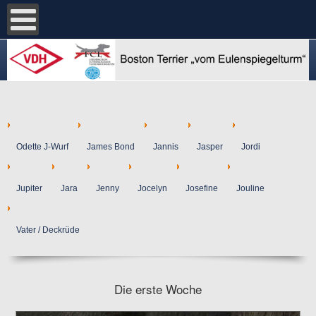
Odette J-Wurf
James Bond
Jannis
Jasper
Jordi
Jupiter
Jara
Jenny
Jocelyn
Josefine
Jouline
Vater / Deckrüde
Die erste Woche