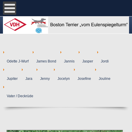
Odette J-Wurf
James Bond
Jannis
Jasper
Jordi
Jupiter
Jara
Jenny
Jocelyn
Josefine
Jouline
Vater / Deckrüde