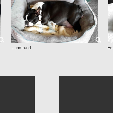
...und rund
Es